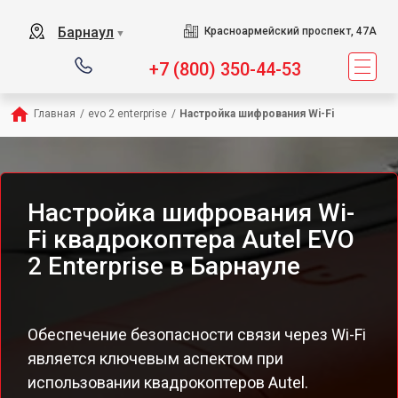
Барнаул
Красноармейский проспект, 47А
▼
+7 (800) 350-44-53
Главная
/
evo 2 enterprise
/
Настройка шифрования Wi-Fi
Настройка шифрования Wi-
Fi квадрокоптера Autel EVO
2 Enterprise в Барнауле
Обеспечение безопасности связи через Wi-Fi
является ключевым аспектом при
использовании квадрокоптеров Autel.