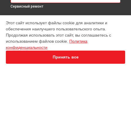
Сервисный ремонт
МОДЕЛИ
Этот сайт использует файлы cookie для аналитики и
обеспечения наилучшего пользовательского опыта.
EVO Nano+
Продолжая использовать этот сайт, вы соглашаетесь с
EVO 2 Dual 640T
использованием файлов cookie.
Политика
EVO 2 RTK
конфиденциальности
EVO Max 4T
Robotics Evo Lite
Принять все
СТРАНИЦЫ
Гарантия
Доставка
Контакты
Карта сайта
КОНТАКТЫ
+7 (800) 350-44-53
Ежедневно с 09:00 до 21:00